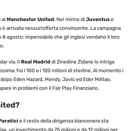
i al
Manchester United
. Nel mirino di
Juventus
e
on è arrivata nessun’offerta convincente. La campagna
mo 8 agosto: impensabile che gli inglesi vendano il loro
o.
ar via. Il
Real
Madrid
di Zinedine Zidane lo intriga
ima: fra i 100 e i 120 milioni di sterline. Al momento i
dopo Eden Hazard, Mendy, Jovic ed Eder Militao,
are in problemi con il Fair Play Finanziario.
ited?
Paratici
e il resto della dirigenza bianconera sta
Ajax, un investimento da 75 milioni e da 12 milioni per