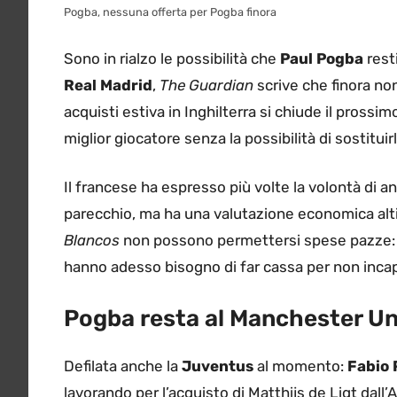
Pogba, nessuna offerta per Pogba finora
Sono in rialzo le possibilità che
Paul
Pogba
rest
Real
Madrid
,
The Guardian
scrive che finora n
acquisti estiva in Inghilterra si chiude il prossi
miglior giocatore senza la possibilità di sostituirl
Il francese ha espresso più volte la volontà di and
parecchio, ma ha una valutazione economica altiss
Blancos
non possono permettersi spese pazze: 
hanno adesso bisogno di far cassa per non incapp
Pogba resta al Manchester Un
Defilata anche la
Juventus
al momento:
Fabio
lavorando per l’acquisto di Matthijs de Ligt dall’