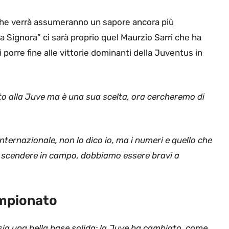
A che verrà assumeranno un sapore ancora più
a Signora” ci sarà proprio quel Maurzio Sarri che ha
porre fine alle vittorie dominanti della Juventus in
ato alla Juve ma è una sua scelta, ora cercheremo di
internazionale, non lo dico io, ma i numeri e quello che
a scendere in campo, dobbiamo essere bravi a
ampionato
sia una bella base solida: la Juve ha cambiato, come