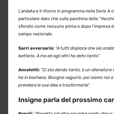
L’andata e il ritorno in programma nella Serie 
particolare dato che sulla panchina della “Vecchi
sfiorato come nessuno prima e dopo l’impresa di 
campo nazionale.
Sarri avversario:
“A tutti dispiace che sia and
batterlo. A me ed agli altri ha dato tanto”.
Ancelotti:
“C
i sta dando tanto, è un allenatore 
ha in bacheca. Bisogna seguirlo, poi siamo noi 
prendere le sue idee e trasformarle”.
Insigne parla del prossimo c
Napoli:
“
Rispetto ad altre squadre credo che ci 