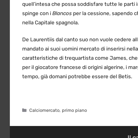
quell’intesa che possa soddisfare tutte le parti i
spinge con i
Blancos
per la cessione, sapendo c
nella Capitale spagnola.
De Laurentiis dal canto suo non vuole cedere al
mandato ai suoi uomini mercato di inserirsi nell
caratteristiche di trequartista come James, che
per il giocatore francese di origini algerine, i m
tempo, già domani potrebbe essere del Betis.
Categorie
Calciomercato
,
primo piano
Il 