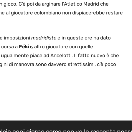
n gioco. C’è poi da arginare l’Atletico Madrid che
he al giocatore colombiano non dispiacerebbe restare
le imposizioni
madridiste
e in queste ore ha dato
a corsa a
Fékir,
altro giocatore con quelle
 ugualmente piace ad Ancelotti. Il fatto nuovo è che
argini di manovra sono davvero strettissimi, c’è poco
calcio ogni giorno come non ve lo racconta nes