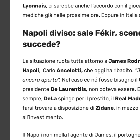
Lyonnais
, ci sarebbe anche l’accordo con il gioc
mediche già nelle prossime ore. Eppure in Italia si
Napoli diviso: sale Fékir, sc
succede?
La situazione ruota tutta attorno a
James Rodr
Napoli
, Carlo
Ancelotti,
che oggi ha ribadito:
“J
ancora aperta”.
Nel caso ce né fosse bisogno il t
presidente
De Laurentiis,
non poteva essere. 
sempre,
DeLa
spinge per il prestito, il
Real Mad
farsi trovare a disposizione di
Zidane
, in mezzo 
all’investimento.
Il Napoli non molla l’agente di James, il portog