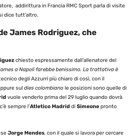
atore, addirittura in Francia RMC Sport parla di visite
 dice tutt’altro.
ende James Rodriguez, che
iguez
chiesto espressamente dall’allenatore del
ames a Napoli farebbe benissimo. La trattativa è
ecnico degli Azzurri più chiaro di così, con il
Eppure sul
dies colombiano
le posizioni sono quelle di
rid
vuole venderlo prima del 29 luglio quando dovrà
c’è sempre l’
Atletico Madrid
di
Simeone
pronto
hese
Jorge Mendes
, con il quale si lavora per cercare