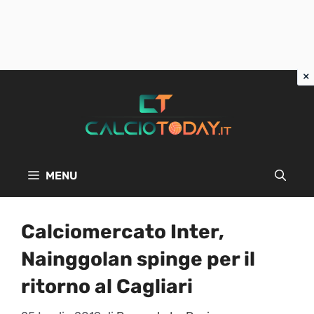
Vai
al
contenuto
MENU
Calciomercato Inter,
Nainggolan spinge per il
ritorno al Cagliari