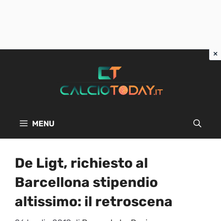
Vai
al
contenuto
MENU
De Ligt, richiesto al
Barcellona stipendio
altissimo: il retroscena