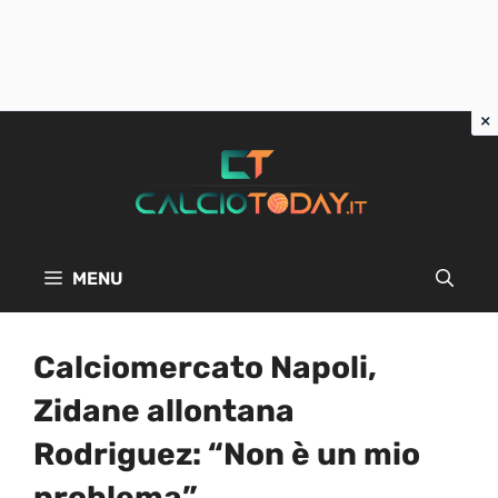
Vai
al
contenuto
MENU
Calciomercato Napoli,
Zidane allontana
Rodriguez: “Non è un mio
problema”