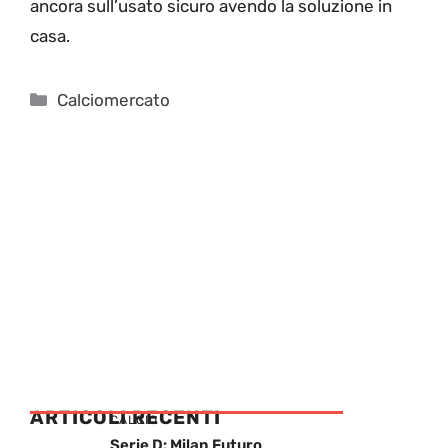
ancora sull’usato sicuro avendo la soluzione in
casa.
Categorie
Calciomercato
ARTICOLI RECENTI
CALCIO
Serie D: Milan Futuro