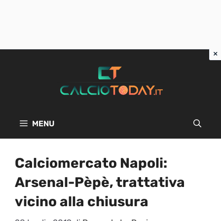
Vai
al
contenuto
MENU
Calciomercato Napoli:
Arsenal-Pèpè, trattativa
vicino alla chiusura