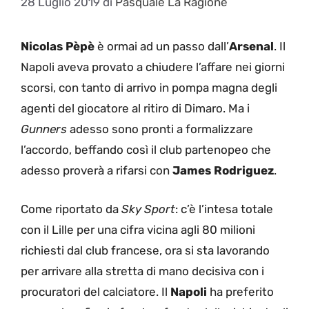
28 Luglio 2019
di
Pasquale La Ragione
Nicolas Pèpè
è ormai ad un passo dall’
Arsenal
. Il
Napoli aveva provato a chiudere l’affare nei giorni
scorsi, con tanto di arrivo in pompa magna degli
agenti del giocatore al ritiro di Dimaro. Ma i
Gunners
adesso sono pronti a formalizzare
l’accordo, beffando così il club partenopeo che
adesso proverà a rifarsi con
James Rodriguez
.
Come riportato da
Sky Sport
: c’è l’intesa totale
con il Lille per una cifra vicina agli 80 milioni
richiesti dal club francese, ora si sta lavorando
per arrivare alla stretta di mano decisiva con i
procuratori del calciatore. Il
Napoli
ha preferito