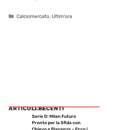
Categorie
Calciomercato
,
Ultim'ora
ARTICOLI RECENTI
CALCIO
Serie D: Milan Futuro
Pronto per la Sfida con
Chievo e Piacenza – Ecco i