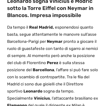
Leonardo sogna Vinicius e Modric
sotto la Torre Eiffel con Neymar in
Blancos. Impresa impossibile
Da tempo il
Real Madrid,
esponendosi quanto
basta, segue attentamente le manovre sull’asse
Barcellona-Parigi per
Neymar
pronto a giocare il
ruolo di guastafeste con tanto di sgarro ai nemici
di sempre. Al momento però anche la posizione
del club di Florentino
Perez
è sulla stessa
posizione del
Barcellona
, l’affare si può fare solo
con lo scambio di contropartite. Tra le fila del
Madrid ci sono due gioielli che il Direttore
sportivo
Leonardo
sogna da tempo.
Specialmente
Vinicius
, l’attaccante brasiliano ex
Flamengo
del quale il dirigente ex Milan è