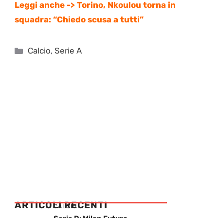
Leggi anche -> Torino, Nkoulou torna in
squadra: “Chiedo scusa a tutti”
Categorie
Calcio
,
Serie A
ARTICOLI RECENTI
CALCIO