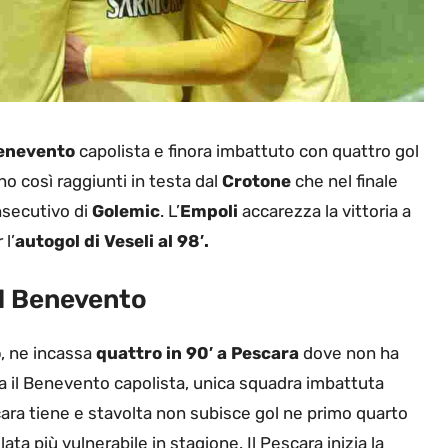
Benevento
capolista e finora imbattuto con quattro gol
o così raggiunti in testa dal
Crotone
che nel finale
nsecutivo di
Golemic
. L’
Empoli
accarezza la vittoria a
 l’
autogol di Veseli al 98′.
al Benevento
o
, ne incassa
quattro in 90′ a Pescara
dove non ha
ca il Benevento capolista, unica squadra imbattuta
cara tiene e stavolta non subisce gol ne primo quarto
ata più vulnerabile in stagione. Il Pescara inizia la