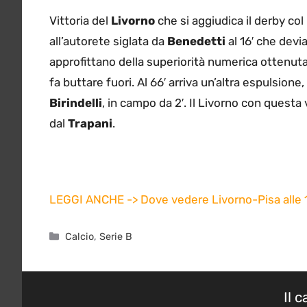
Vittoria del
Livorno
che si aggiudica il derby col
all’autorete siglata da
Benedetti
al 16′ che devi
approfittano della superiorità numerica ottenuta
fa buttare fuori. Al 66′ arriva un’altra espulsione,
Birindelli
, in campo da 2′. Il Livorno con questa 
dal
Trapani
.
LEGGI ANCHE -> Dove vedere Livorno-Pisa alle 
Categorie
Calcio
,
Serie B
Il 