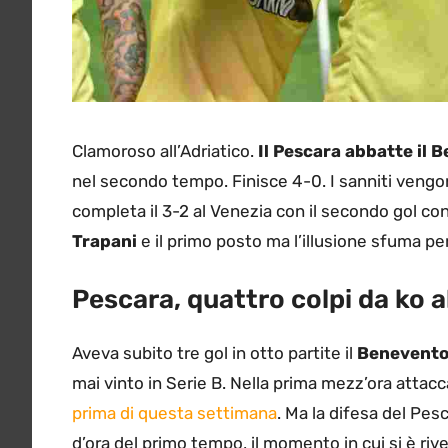
Clamoroso all’Adriatico.
Il Pescara abbatte il 
nel secondo tempo. Finisce 4-0. I sanniti vengon
completa il 3-2 al Venezia con il secondo gol co
Trapani
e il primo posto ma l’illusione sfuma per
Pescara, quattro colpi da ko 
Aveva subito tre gol in otto partite il
Benevent
mai vinto in Serie B. Nella prima mezz’ora attac
prima di questa settimana
. Ma la difesa del Pes
d’ora del primo tempo, il momento in cui si è rivel