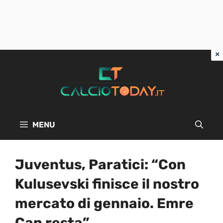
Vai
al
contenuto
MENU
Juventus, Paratici: “Con
Kulusevski finisce il nostro
mercato di gennaio. Emre
Can resta”