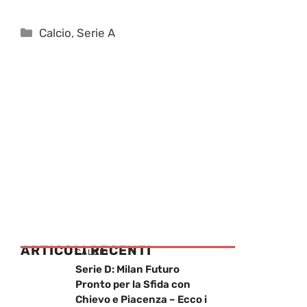
Categorie
Calcio
,
Serie A
ARTICOLI RECENTI
CALCIO
Serie D: Milan Futuro
Pronto per la Sfida con
Chievo e Piacenza – Ecco i