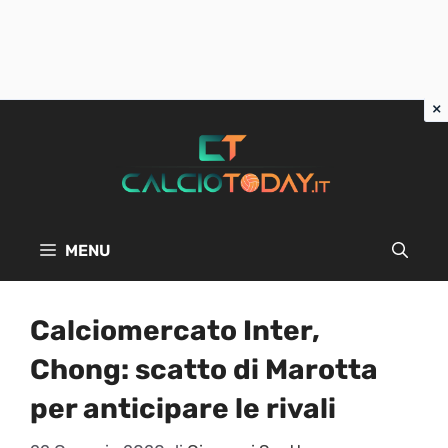
Vai
al
contenuto
MENU
Calciomercato Inter,
Chong: scatto di Marotta
per anticipare le rivali