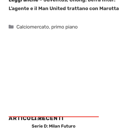
L’agente e il Man United trattano con Marotta
Categorie
Calciomercato
,
primo piano
ARTICOLI RECENTI
CALCIO
Serie D: Milan Futuro