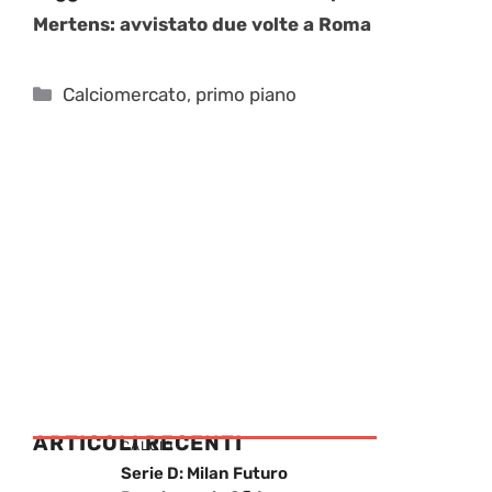
Mertens: avvistato due volte a Roma
Categorie
Calciomercato
,
primo piano
ARTICOLI RECENTI
CALCIO
Serie D: Milan Futuro