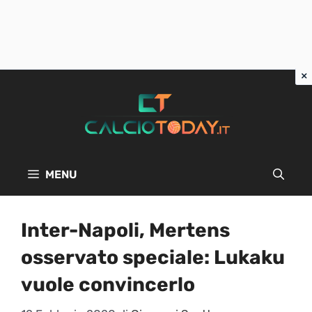
Vai
al
contenuto
MENU
Inter-Napoli, Mertens
osservato speciale: Lukaku
vuole convincerlo