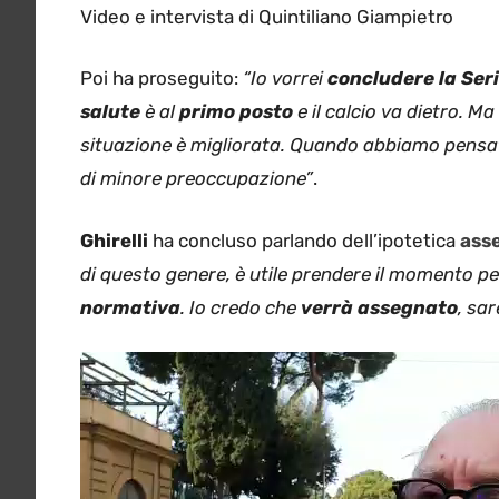
Video e intervista di Quintiliano Giampietro
Poi ha proseguito:
“Io vorrei
concludere la Ser
salute
è al
primo posto
e il calcio va dietro. 
situazione è migliorata. Quando abbiamo pensat
di minore preoccupazione”
.
Ghirelli
ha concluso parlando dell’ipotetica
asse
di questo genere, è utile prendere il momento p
normativa
. Io credo che
verrà assegnato
, sa
Video
Player