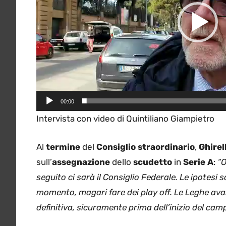
00:00
Intervista con video di Quintiliano Giampietro
Al
termine
del
Consiglio straordinario
,
Ghirell
sull’
assegnazione
dello
scudetto
in
Serie A
:
“O
seguito ci sarà il Consiglio Federale. Le ipotes
momento, magari fare dei play off. Le Leghe ava
definitiva, sicuramente prima dell’inizio del cam