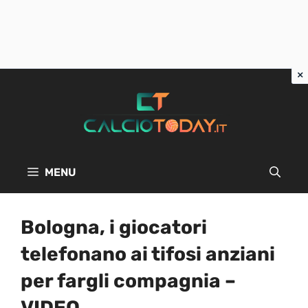
Vai
al
contenuto
MENU
Bologna, i giocatori
telefonano ai tifosi anziani
per fargli compagnia –
VIDEO