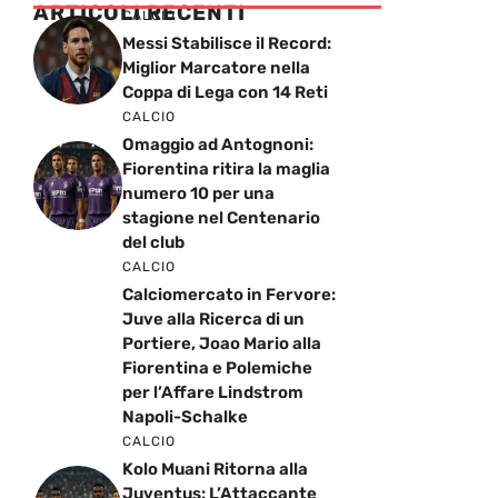
ARTICOLI RECENTI
CALCIO
Messi Stabilisce il Record:
Miglior Marcatore nella
Coppa di Lega con 14 Reti
CALCIO
Omaggio ad Antognoni:
Fiorentina ritira la maglia
numero 10 per una
stagione nel Centenario
del club
CALCIO
Calciomercato in Fervore:
Juve alla Ricerca di un
Portiere, Joao Mario alla
Fiorentina e Polemiche
per l’Affare Lindstrom
Napoli-Schalke
CALCIO
Kolo Muani Ritorna alla
Juventus: L’Attaccante