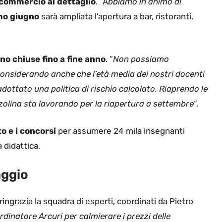
 commercio al dettaglio
. “A
bbiamo in animo di
mo giugno
sarà ampliata l’apertura a bar, ristoranti,
o chiuse fino a fine anno
. “
Non possiamo
onsiderando anche che l’età media dei nostri docenti
dottato una politica di rischio calcolato. Riaprendo le
zzolina sta lavorando per la riapertura a settembre
“.
o e i concorsi
per assumere 24 mila insegnanti
a didattica.
aggio
ingrazia la squadra di esperti, coordinati da Pietro
rdinatore Arcuri per calmierare i prezzi delle