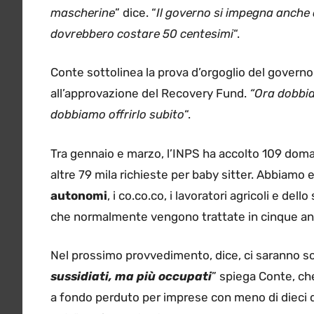
mascherine
” dice. “
Il governo si impegna anche a
dovrebbero costare 50 centesimi
“.
Conte sottolinea la prova d’orgoglio del governo
all’approvazione del Recovery Fund.
“Ora dobbia
dobbiamo offrirlo subito
“.
Tra gennaio e marzo, l’INPS ha accolto 109 doman
altre 79 mila richieste per baby sitter. Abbiamo 
autonomi
, i co.co.co, i lavoratori agricoli e de
che normalmente vengono trattate in cinque an
Nel prossimo provvedimento, dice, ci saranno so
sussidiati, ma più occupati
” spiega Conte, che
a fondo perduto per imprese con meno di dieci 