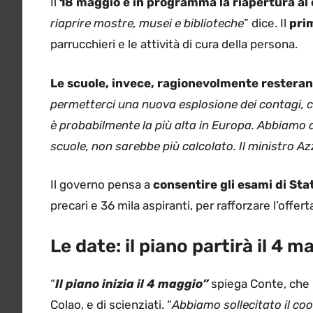
Il
18 maggio è in programma la riapertura al
riaprire mostre, musei e biblioteche
” dice. Il
pri
parrucchieri e le attività di cura della persona.
Le scuole, invece, ragionevolmente resterann
permetterci una nuova esplosione dei contagi, c
è probabilmente la più alta in Europa. Abbiamo a
scuole, non sarebbe più calcolato. Il ministro A
Il governo pensa a
consentire gli esami di Stat
precari e 36 mila aspiranti, per rafforzare l’offert
Le date: il piano partirà il 4 m
“
Il piano inizia il 4 maggio”
spiega Conte, che r
Colao, e di scienziati. “
Abbiamo sollecitato il coo