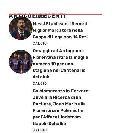
ARTICOLI RECENTI
CALCIO
Messi Stabilisce il Record:
Miglior Marcatore nella
Coppa di Lega con 14 Reti
CALCIO
Omaggio ad Antognoni:
Fiorentina ritira la maglia
numero 10 per una
stagione nel Centenario
del club
CALCIO
Calciomercato in Fervore:
Juve alla Ricerca di un
Portiere, Joao Mario alla
Fiorentina e Polemiche
per l’Affare Lindstrom
Napoli-Schalke
CALCIO