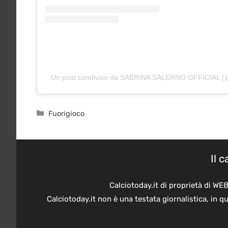
Un post condiviso da SABRINA SALERNO OFFICIAL (@sa
Categorie
Fuorigioco
Il 
Calciotoday.it di proprietà di WE
Calciotoday.it non è una testata giornalistica, in 