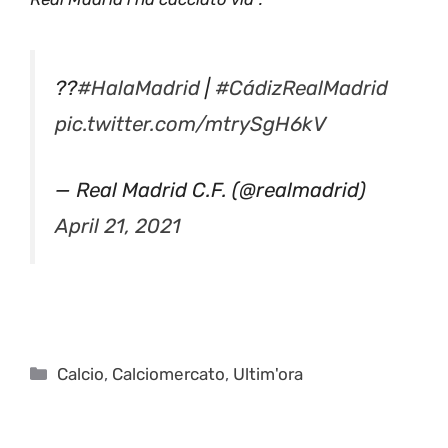
??
#HalaMadrid
|
#CádizRealMadrid
pic.twitter.com/mtrySgH6kV
— Real Madrid C.F. (@realmadrid)
April 21, 2021
Categorie
Calcio
,
Calciomercato
,
Ultim'ora