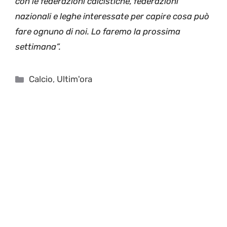
con le federazioni calcistiche, federazioni
nazionali e leghe interessate per capire cosa può
fare ognuno di noi. Lo faremo la prossima
settimana”.
Categorie
Calcio
,
Ultim'ora