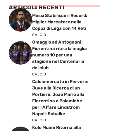
ARTICOLI RECENTI
CALCIO
Messi Stabilisce il Record:
Miglior Marcatore nella
Coppa di Lega con 14 Reti
CALCIO
Omaggio ad Antognoni:
Fiorentina ritira la maglia
numero 10 per una
stagione nel Centenario
del club
CALCIO
Calciomercato in Fervore:
Juve alla Ricerca di un
Portiere, Joao Mario alla
Fiorentina e Polemiche
per l’Affare Lindstrom
Napoli-Schalke
CALCIO
Kolo Muani Ritorna alla