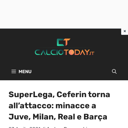
Vai
al
contenuto
MENU
SuperLega, Ceferin torna
all’attacco: minacce a
Juve, Milan, Real e Barça