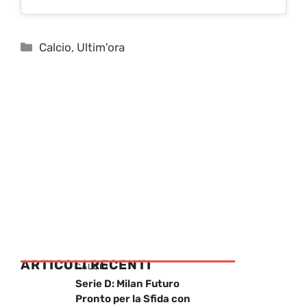
Categorie
Calcio
,
Ultim'ora
ARTICOLI RECENTI
CALCIO
Serie D: Milan Futuro
Pronto per la Sfida con