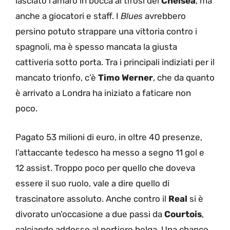
lasciato l’amaro in bocca ai tifosi del
Chelsea
, ma
anche a giocatori e staff. I
Blues
avrebbero
persino potuto strappare una vittoria contro i
spagnoli, ma è spesso mancata la giusta
cattiveria sotto porta. Tra i principali indiziati per il
mancato trionfo, c’è
Timo Werner
, che da quanto
è arrivato a Londra ha iniziato a faticare non
poco.
Pagato 53 milioni di euro, in oltre 40 presenze,
l’attaccante tedesco ha messo a segno 11 gol e
12 assist. Troppo poco per quello che doveva
essere il suo ruolo, vale a dire quello di
trascinatore assoluto. Anche contro il
Real
si è
divorato un’occasione a due passi da
Courtois
,
calciando addosso al portiere belga. Una chance