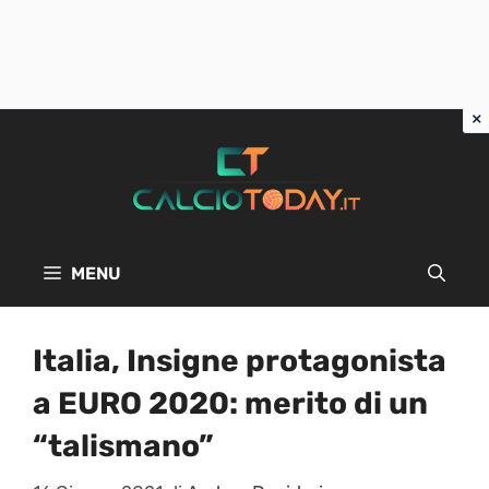
Vai
al
contenuto
MENU
Italia, Insigne protagonista
a EURO 2020: merito di un
“talismano”