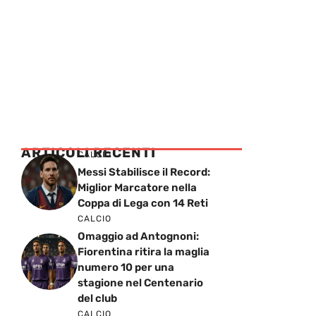
ARTICOLI RECENTI
CALCIO
Messi Stabilisce il Record:
Miglior Marcatore nella
Coppa di Lega con 14 Reti
CALCIO
Omaggio ad Antognoni:
Fiorentina ritira la maglia
numero 10 per una
stagione nel Centenario
del club
CALCIO