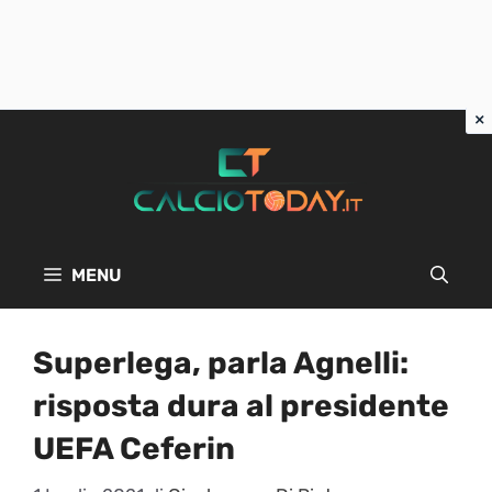
Vai
al
contenuto
MENU
Superlega, parla Agnelli:
risposta dura al presidente
UEFA Ceferin