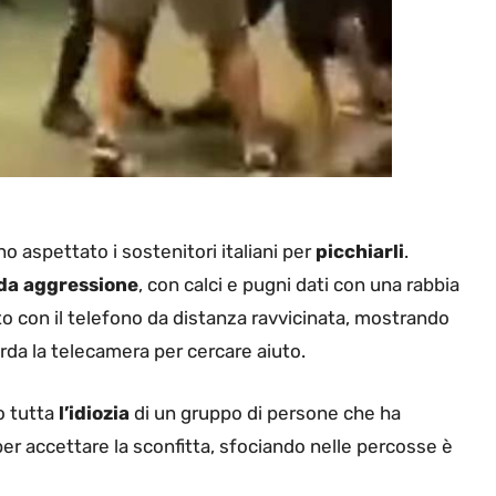
no aspettato i sostenitori italiani per
picchiarli
.
da aggressione
, con calci e pugni dati con una rabbia
o con il telefono da distanza ravvicinata, mostrando
arda la telecamera per cercare aiuto.
o tutta
l’idiozia
di un gruppo di persone che ha
saper accettare la sconfitta, sfociando nelle percosse è