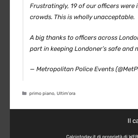
crowds. This is wholly unacceptable.
A big thanks to officers across London
part in keeping Londoner’s safe and 
— Metropolitan Police Events (@MetP
Categorie
primo piano
,
Ultim'ora
Il 
Calciotoday.it di proprietà di WE