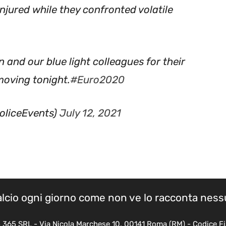
 and our blue light colleagues for their
moving tonight.
#Euro2020
oliceEvents)
July 12, 2021
calcio ogni giorno come non ve lo racconta nes
B 365 SRL - Via Nicola Marchese 10, 00141 Roma (RM) - Codice Fi