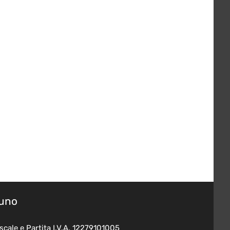
suno
scale e Partita I.V.A. 12279101005