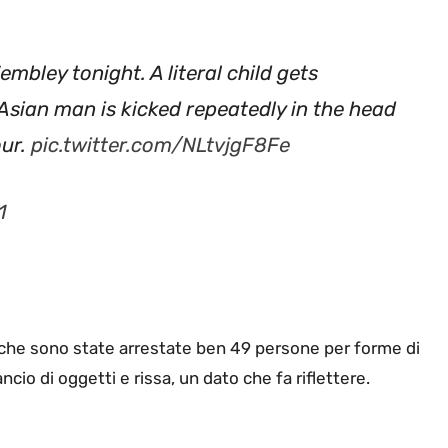
mbley tonight. A literal child gets
sian man is kicked repeatedly in the head
our.
pic.twitter.com/NLtvjgF8Fe
1
che sono state arrestate ben 49 persone per forme di
lancio di oggetti e rissa, un dato che fa riflettere.
 injured while they confronted volatile