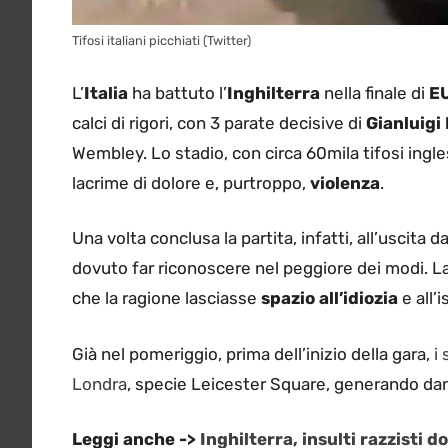
Tifosi italiani picchiati (Twitter)
L’
Italia
ha battuto l’
Inghilterra
nella finale di
E
calci di rigori, con 3 parate decisive di
Gianluig
Wembley. Lo stadio, con circa 60mila tifosi ingle
lacrime di dolore e, purtroppo,
violenza
.
Una volta conclusa la partita, infatti, all’uscita da
dovuto far riconoscere nel peggiore dei modi. La 
che la ragione lasciasse
spazio all’idiozia
e all’
Già nel pomeriggio, prima dell’inizio della gara,
i
Londra
, specie Leicester Square, generando dan
Leggi anche ->
Inghilterra, insulti razzisti 