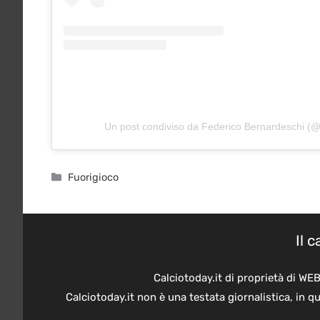
Un post condiviso da Federico Bernardeschi (@
Categorie
Fuorigioco
Il 
Calciotoday.it di proprietà di WE
Calciotoday.it non è una testata giornalistica, in 