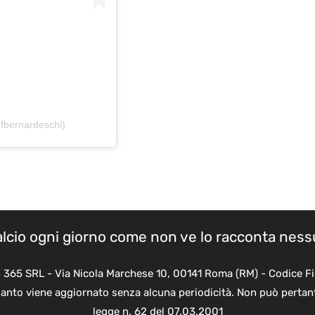
fbernardeschi)
calcio ogni giorno come non ve lo racconta nes
B 365 SRL - Via Nicola Marchese 10, 00141 Roma (RM) - Codice Fi
quanto viene aggiornato senza alcuna periodicità. Non può pertant
legge n. 62 del 07.03.2001