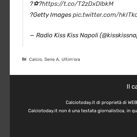
?️⚽️?
https://t.co/T2zDxDlbkM
?Getty Images
pic.twitter.com/hkIT
— Radio Kiss Kiss Napoli (@kisskissna
Categorie
Calcio
,
Serie A
,
Ultim'ora
Il 
Calciotoday.it di proprietà di WE
Calciotoday.it non è una testata giornalistica, in 