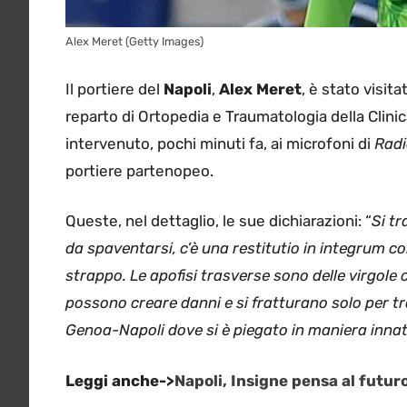
Alex Meret (Getty Images)
Il portiere del
Napoli
,
Alex Meret
, è stato visit
reparto di Ortopedia e Traumatologia della Clini
intervenuto, pochi minuti fa, ai microfoni di
Radi
portiere partenopeo.
Queste, nel dettaglio, le sue dichiarazioni: “
Si tr
da spaventarsi, c’è una restitutio in integrum c
strappo. Le apofisi trasverse sono delle virgole
possono creare danni e si fratturano solo per t
Genoa-Napoli dove si è piegato in maniera innatu
Leggi anche->
Napoli, Insigne pensa al futur