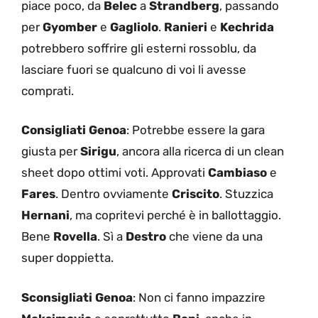
piace poco, da
Belec
a
Strandberg
, passando
per
Gyomber
e
Gagliolo
.
Ranieri
e
Kechrida
potrebbero soffrire gli esterni rossoblu, da
lasciare fuori se qualcuno di voi li avesse
comprati.
Consigliati Genoa
: Potrebbe essere la gara
giusta per
Sirigu
, ancora alla ricerca di un clean
sheet dopo ottimi voti. Approvati
Cambiaso
e
Fares
. Dentro ovviamente
Criscito
. Stuzzica
Hernani
, ma copritevi perché è in ballottaggio.
Bene
Rovella
. Sì a
Destro
che viene da una
super doppietta.
Sconsigliati Genoa
: Non ci fanno impazzire