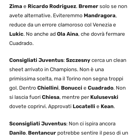
Zima
e
Ricardo Rodriguez
.
Bremer
solo se non
avete alternative. Eviteremmo
Mandragora
,
reduce da un errore clamoroso col Venezia e
Lukic
. No anche ad
Ola Aina
, che dovrà fermare
Cuadrado.
Consigliati Juventus
:
Szczesny
cerca un clean
sheet arrivato in Champions. Non è una
primissima scelta, ma il Torino non segna troppi
gol. Dentro
Chiellini
,
Bonucci
e
Cuadrado
. Non
si lascia fuori
Chiesa
, mentre per
Kulusevski
dovete coprirvi. Approvati
Locatelli
e
Kean
.
Sconsigliati Juventus
: Non ci ispira ancora
Danilo
.
Bentancur
potrebbe sentire il peso di un