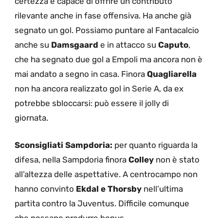
certezza e capace di offrire un contributo
rilevante anche in fase offensiva. Ha anche già
segnato un gol. Possiamo puntare al Fantacalcio
anche su
Damsgaard
e in attacco su
Caputo
,
che ha segnato due gol a Empoli ma ancora non è
mai andato a segno in casa. Finora
Quagliarella
non ha ancora realizzato gol in Serie A, da ex
potrebbe sbloccarsi: può essere il jolly di
giornata.
Sconsigliati Sampdoria:
per quanto riguarda la
difesa, nella Sampdoria finora
Colley
non è stato
all’altezza delle aspettative. A centrocampo non
hanno convinto
Ekdal e Thorsby
nell’ultima
partita contro la Juventus. Difficile comunque
che possano produrre bonus.