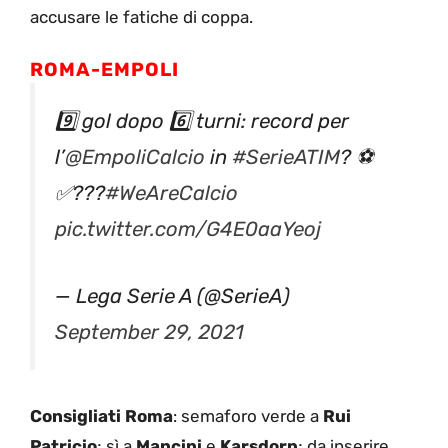
accusare le fatiche di coppa.
ROMA-EMPOLI
9️⃣ gol dopo 6️⃣ turni: record per
l’
@EmpoliCalcio
in
#SerieATIM
? ⚽️
✅???
#WeAreCalcio
pic.twitter.com/G4E0aaYeoj
— Lega Serie A (@SerieA)
September 29, 2021
Consigliati Roma
: semaforo verde a
Rui
Patricio
; sì a
Mancini
e
Karsdorp
; da inserire