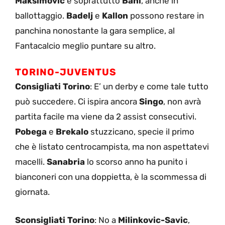
Maksimovic
e soprattutto
Bani
, anche in
ballottaggio.
Badelj
e
Kallon
possono restare in
panchina nonostante la gara semplice, al
Fantacalcio meglio puntare su altro.
TORINO-JUVENTUS
Consigliati Torino
: E’ un derby e come tale tutto
può succedere. Ci ispira ancora
Singo
, non avrà
partita facile ma viene da 2 assist consecutivi.
Pobega
e
Brekalo
stuzzicano, specie il primo
che è listato centrocampista, ma non aspettatevi
macelli.
Sanabria
lo scorso anno ha punito i
bianconeri con una doppietta, è la scommessa di
giornata.
Sconsigliati Torino
: No a
Milinkovic-Savic
,