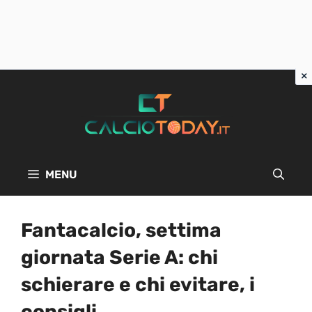
Vai
al
contenuto
MENU
Fantacalcio, settima
giornata Serie A: chi
schierare e chi evitare, i
consigli