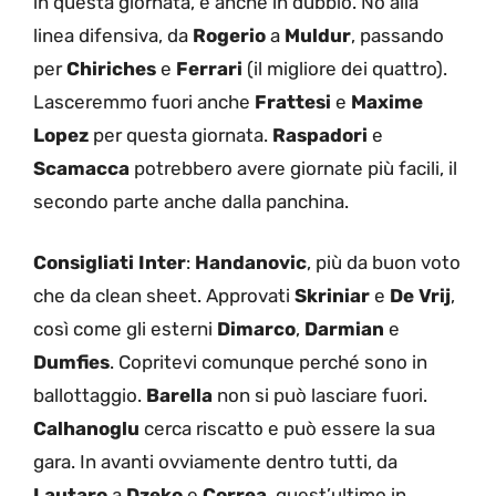
in questa giornata, è anche in dubbio. No alla
linea difensiva, da
Rogerio
a
Muldur
, passando
per
Chiriches
e
Ferrari
(il migliore dei quattro).
Lasceremmo fuori anche
Frattesi
e
Maxime
Lopez
per questa giornata.
Raspadori
e
Scamacca
potrebbero avere giornate più facili, il
secondo parte anche dalla panchina.
Consigliati Inter
:
Handanovic
, più da buon voto
che da clean sheet. Approvati
Skriniar
e
De Vrij
,
così come gli esterni
Dimarco
,
Darmian
e
Dumfies
. Copritevi comunque perché sono in
ballottaggio.
Barella
non si può lasciare fuori.
Calhanoglu
cerca riscatto e può essere la sua
gara. In avanti ovviamente dentro tutti, da
Lautaro
a
Dzeko
e
Correa
, quest’ultimo in