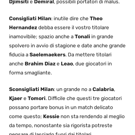
Djimsiti
e
Demiral
, possibili portatori di malus.
Consigliati Milan
: inutile dire che
Theo
Hernandez
debba essere il vostro titolare
inamovibile; spazio anche a
Tonali
in grande
spolvero in avvio di stagione e date anche grande
fiducia a
Saelemaekers
. Da mettere titolari
anche
Brahim Diaz
e
Leao
, due giocatori in
forma smagliante.
Sconsigliati Milan
: un grande no a
Calabria
,
Kjaer
e
Tomori
. Difficile che questi tre giocatori
possano portare bonus in un match delicato
come questo;
Kessie
non sta rendendo al meglio
da tempo, nonostante sia rigorista potreste
pensare di lasciarlo fuori dai titolari.