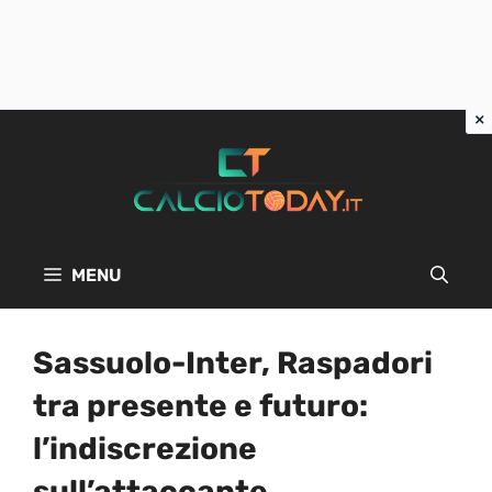
Vai
al
contenuto
MENU
Sassuolo-Inter, Raspadori
tra presente e futuro:
l’indiscrezione
sull’attaccante