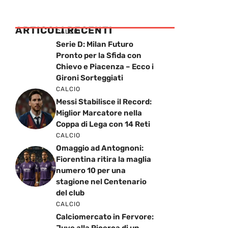
ARTICOLI RECENTI
CALCIO
Serie D: Milan Futuro
Pronto per la Sfida con
Chievo e Piacenza – Ecco i
Gironi Sorteggiati
CALCIO
Messi Stabilisce il Record:
Miglior Marcatore nella
Coppa di Lega con 14 Reti
CALCIO
Omaggio ad Antognoni:
Fiorentina ritira la maglia
numero 10 per una
stagione nel Centenario
del club
CALCIO
Calciomercato in Fervore:
Juve alla Ricerca di un