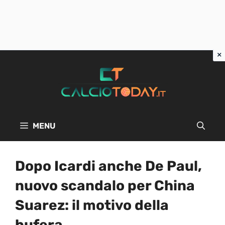
Vai
al
contenuto
MENU
Dopo Icardi anche De Paul,
nuovo scandalo per China
Suarez: il motivo della
bufera