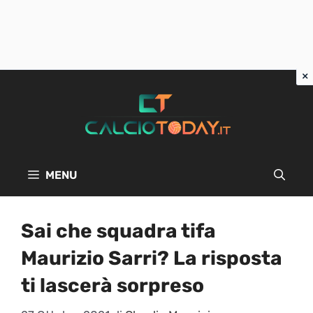
Vai
al
contenuto
MENU
Sai che squadra tifa
Maurizio Sarri? La risposta
ti lascerà sorpreso