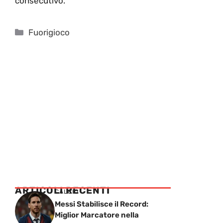
consecutivo.
Categorie
Fuorigioco
ARTICOLI RECENTI
CALCIO
Messi Stabilisce il Record:
Miglior Marcatore nella