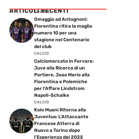
ARTICOLI RECENTI
CALCIO
Omaggio ad Antognoni:
Fiorentina ritira la maglia
numero 10 per una
stagione nel Centenario
del club
CALCIO
Calciomercato in Fervore:
Juve alla Ricerca di un
Portiere, Joao Mario alla
Fiorentina e Polemiche
per l’Affare Lindstrom
Napoli-Schalke
CALCIO
Kolo Muani Ritorna alla
Juventus: L’Attaccante
Francese Atterra di
Nuovo a Torino dopo
l’Esperienza del 2025