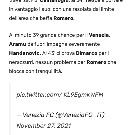
traversa. Poi
Calhanoglu
, al 34′, riesce a portare
in vantaggio i suoi con una rasoiata dal limite
dell’area che beffa
Romero.
Al minuto 39 grande chance per il
Venezia
,
Aramu
da fuori impegna severamente
Handanovic.
Al 43′ ci prova
Dimarco
per i
nerazzurri, nessun problema per
Romero
che
blocca con tranquillità.
pic.twitter.com/ KL9EgmkWFM
— Venezia FC (@VeneziaFC_IT)
November 27, 2021