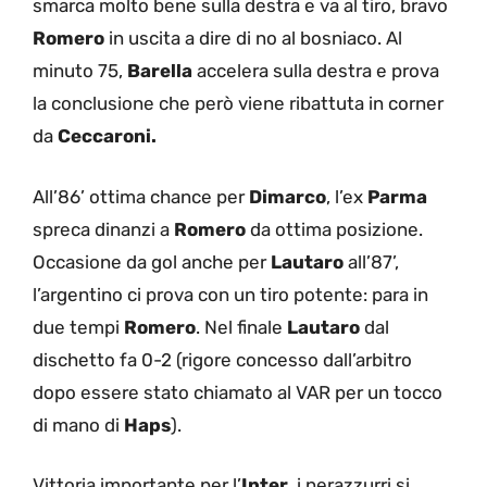
smarca molto bene sulla destra e va al tiro, bravo
Romero
in uscita a dire di no al bosniaco. Al
minuto 75,
Barella
accelera sulla destra e prova
la conclusione che però viene ribattuta in corner
da
Ceccaroni.
All’86’ ottima chance per
Dimarco
, l’ex
Parma
spreca dinanzi a
Romero
da ottima posizione.
Occasione da gol anche per
Lautaro
all’87’,
l’argentino ci prova con un tiro potente: para in
due tempi
Romero
. Nel finale
Lautaro
dal
dischetto fa 0-2 (rigore concesso dall’arbitro
dopo essere stato chiamato al VAR per un tocco
di mano di
Haps
).
Vittoria importante per l’
Inter
, i nerazzurri si