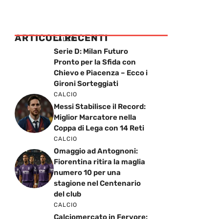
ARTICOLI RECENTI
CALCIO
Serie D: Milan Futuro
Pronto per la Sfida con
Chievo e Piacenza – Ecco i
Gironi Sorteggiati
CALCIO
Messi Stabilisce il Record:
Miglior Marcatore nella
Coppa di Lega con 14 Reti
CALCIO
Omaggio ad Antognoni:
Fiorentina ritira la maglia
numero 10 per una
stagione nel Centenario
del club
CALCIO
Calciomercato in Fervore: