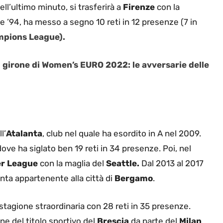
ll’ultimo minuto, si trasferirà a
Firenze
con la
se ’94, ha messo a segno 10 reti in 12 presenze (7 in
pions League).
il girone di Women’s EURO 2022: le avversarie delle
l’
Atalanta
, club nel quale ha esordito in A nel 2009.
dove ha siglato ben 19 reti in 34 presenze. Poi, nel
r League
con la maglia del
Seattle.
Dal 2013 al 2017
inta appartenente alla città di
Bergamo
.
 stagione straordinaria con 28 reti in 35 presenze.
ne del titolo sportivo del
Brescia
da parte del
Milan
,