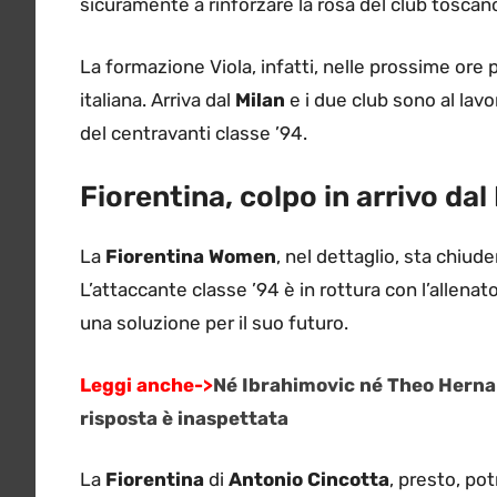
sicuramente a rinforzare la rosa del club toscan
La formazione Viola, infatti, nelle prossime ore 
italiana. Arriva dal
Milan
e i due club sono al lavor
del centravanti classe ’94.
Fiorentina, colpo in arrivo dal 
La
Fiorentina Women
, nel dettaglio, sta chiud
L’attaccante classe ’94 è in rottura con l’allena
una soluzione per il suo futuro.
Leggi anche->
Né Ibrahimovic né Theo Hernand
risposta è inaspettata
La
Fiorentina
di
Antonio Cincotta
, presto, pot