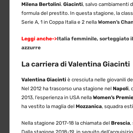
Milena Bertolini
.
Giacinti
, salvo cambiamenti de
formula del prestito. In questa stagione, la clas
Serie A, 1 in Coppa Italia e 2 nella
Women’s Cham
Leggi anche->
Italia femminile, sorteggiato 
azzurre
La carriera di Valentina Giacinti
Valentina Giacinti
è cresciuta nelle giovanili del
Nel 2012 ha trascorso una stagione nel
Napoli
, 
2013, l’esperienza in USA nella
Women’s Premie
ha vestito la maglia del
Mozzanica
, squadra est
Nella stagione 2017-18 la chiamata del
Brescia
,
Dalla stagione 2018-19, in seguito dell’acquisizio