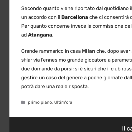
Secondo quanto viene riportato dal quotidiano il 
un accordo con il
Barcellona
che ci consentirà d
Per quanto concerne invece la commissione del pr
ad
Atangana
.
Grande rammarico in casa
Milan
che, dopo aver 
sfilar via l’ennesimo grande giocatore a parametr
due domande da porsi: si è sicuri che il club ro
gestire un caso del genere a poche giornate dal
potrà dare una reale risposta.
Categorie
primo piano
,
Ultim'ora
Il 