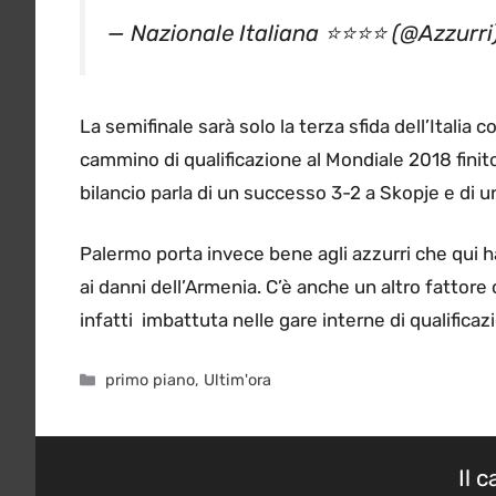
— Nazionale Italiana ⭐️⭐️⭐️⭐️ (@Azzurri
La semifinale sarà solo la terza sfida dell’Italia 
cammino di qualificazione al Mondiale 2018 finito
bilancio parla di un successo 3-2 a Skopje e di un
Palermo porta invece bene agli azzurri che qui h
ai danni dell’Armenia. C’è anche un altro fattore
infatti imbattuta nelle gare interne di qualificaz
Categorie
primo piano
,
Ultim'ora
Il 