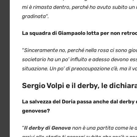
mi è rimasta dentro, perché ho avuto subito un r
gradinata
“.
La squadra di Giampaolo lotta per non retroc
“
Sinceramente no, perché nella rosa ci sono gio
societario ha un po’ influito e adesso devono es
situazione. Un po’ di preoccupazione c’è, ma il v
Sergio Volpi e il derby, le dichia
La salvezza del Doria passa anche dal derby 
genovese?
“
Il derby di Genova
non è una partita come le a
arrivi allo stadio ti accorgi subito che cos’è e cos