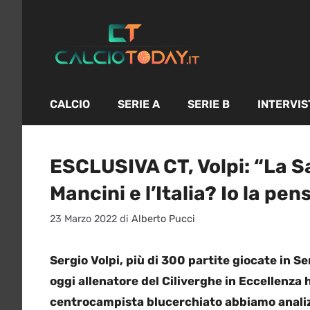
Vai
al
contenuto
CALCIO
SERIE A
SERIE B
INTERVIS
ESCLUSIVA CT, Volpi: “La S
Mancini e l’Italia? Io la pen
23 Marzo 2022
di
Alberto Pucci
Sergio Volpi, più di 300 partite giocate in S
oggi allenatore del Ciliverghe in Eccellenza 
centrocampista blucerchiato abbiamo analiz