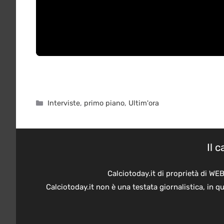
Categorie
Interviste
,
primo piano
,
Ultim'ora
Il 
Calciotoday.it di proprietà di WE
Calciotoday.it non è una testata giornalistica, in 