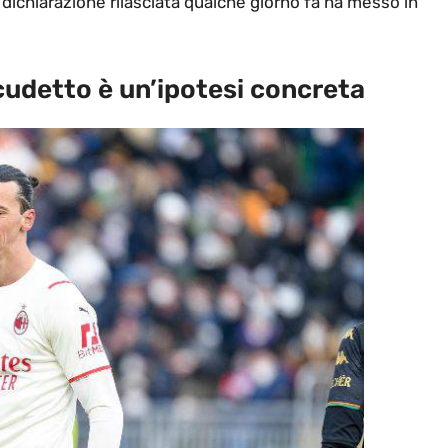
a dichiarazione rilasciata qualche giorno fa ha messo in
 scudetto è un’ipotesi concreta