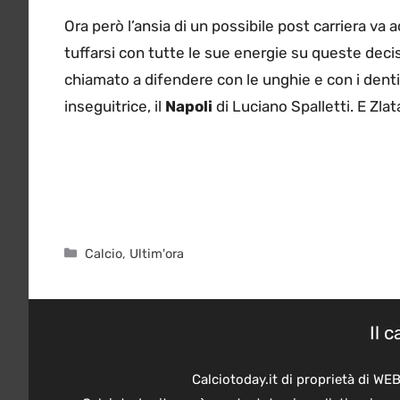
Ora però l’ansia di un possibile post carriera va
tuffarsi con tutte le sue energie su queste decis
chiamato a difendere con le unghie e con i denti 
inseguitrice, il
Napoli
di Luciano Spalletti. E Zlat
Categorie
Calcio
,
Ultim'ora
Il 
Calciotoday.it di proprietà di WE