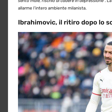
sento male, rischio di cadere in depressione
“. L
allarme l’intero ambiente milanista.
Ibrahimovic, il ritiro dopo lo