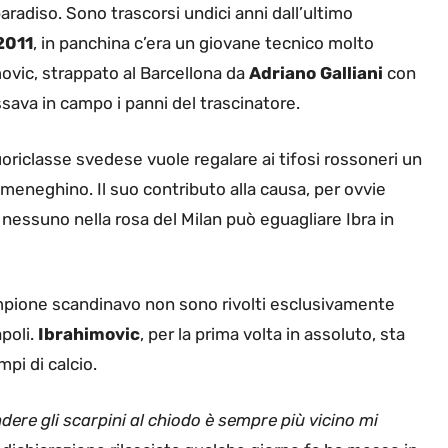
paradiso. Sono trascorsi undici anni dall’ultimo
2011
, in panchina c’era un giovane tecnico molto
ovic, strappato al Barcellona da
Adriano Galliani
con
sava in campo i panni del trascinatore.
fuoriclasse svedese vuole regalare ai tifosi rossoneri un
lub meneghino. Il suo contributo alla causa, per ovvie
 nessuno nella rosa del Milan può eguagliare Ibra in
ampione scandinavo non sono rivolti esclusivamente
poli.
Ibrahimovic
, per la prima volta in assoluto, sta
pi di calcio.
ere gli scarpini al chiodo è sempre più vicino mi