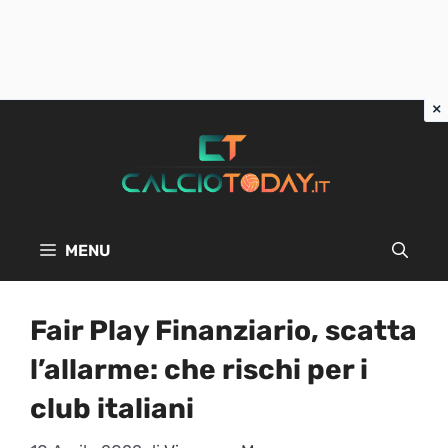
Vai
al
contenuto
MENU
Fair Play Finanziario, scatta
l’allarme: che rischi per i
club italiani