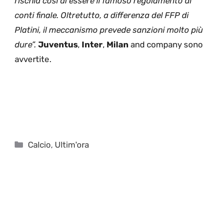
rischia così di essere il famoso regolamento di
conti finale. Oltretutto, a differenza del FFP di
Platini, il meccanismo prevede sanzioni molto più
dure”.
Juventus
,
Inter
,
Milan
and company sono
avvertite.
Categorie
Calcio
,
Ultim'ora