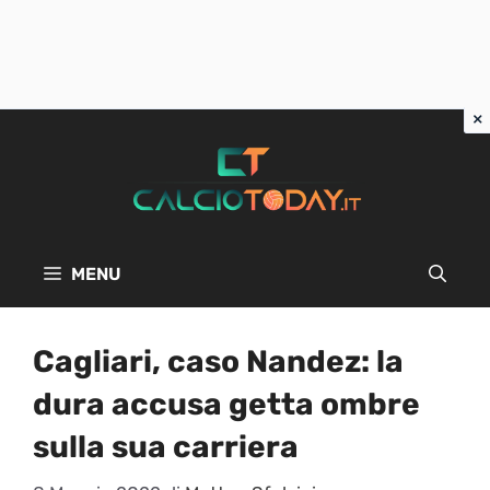
Vai
al
contenuto
MENU
Cagliari, caso Nandez: la
dura accusa getta ombre
sulla sua carriera