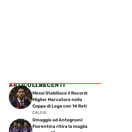
ARTICOLI RECENTI
CALCIO
Messi Stabilisce il Record:
Miglior Marcatore nella
Coppa di Lega con 14 Reti
CALCIO
Omaggio ad Antognoni:
Fiorentina ritira la maglia