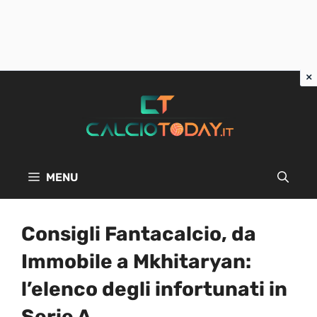
Vai
al
contenuto
MENU
Consigli Fantacalcio, da
Immobile a Mkhitaryan:
l’elenco degli infortunati in
Serie A