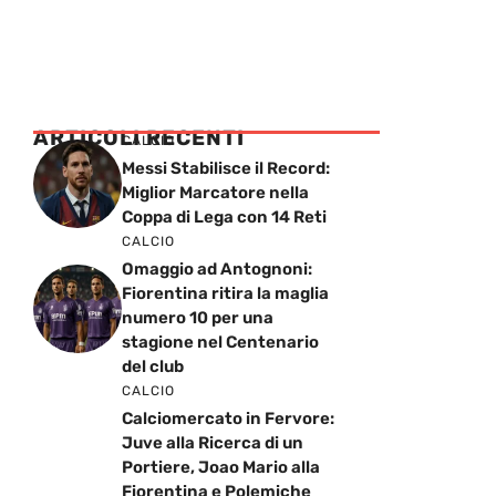
ARTICOLI RECENTI
CALCIO
Messi Stabilisce il Record:
Miglior Marcatore nella
Coppa di Lega con 14 Reti
CALCIO
Omaggio ad Antognoni:
Fiorentina ritira la maglia
numero 10 per una
stagione nel Centenario
del club
CALCIO
Calciomercato in Fervore:
Juve alla Ricerca di un
Portiere, Joao Mario alla
Fiorentina e Polemiche