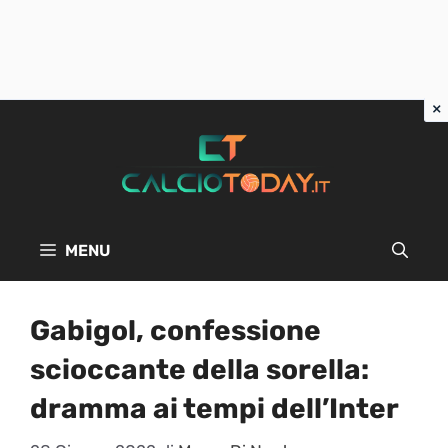
Vai
al
contenuto
MENU
Gabigol, confessione
scioccante della sorella:
dramma ai tempi dell’Inter