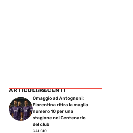
ARTICOLI RECENTI
CALCIO
Omaggio ad Antognoni:
Fiorentina ritira la maglia
numero 10 per una
stagione nel Centenario
del club
CALCIO