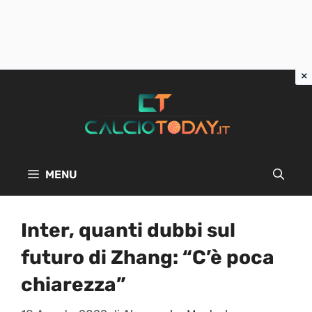
Vai
al
contenuto
MENU
Inter, quanti dubbi sul
futuro di Zhang: “C’è poca
chiarezza”