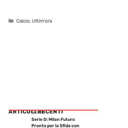
Categorie
Calcio
,
Ultim'ora
ARTICOLI RECENTI
CALCIO
Serie D: Milan Futuro
Pronto per la Sfida con