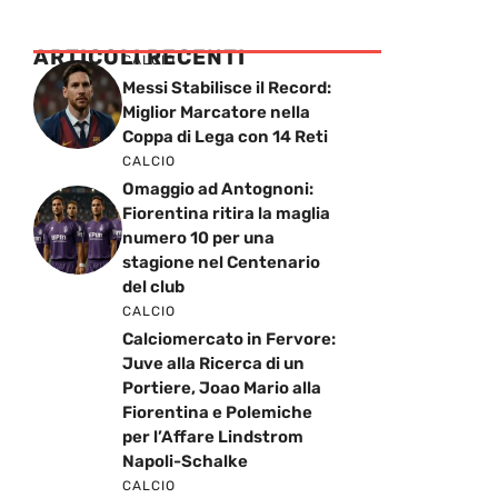
ARTICOLI RECENTI
CALCIO
Messi Stabilisce il Record:
Miglior Marcatore nella
Coppa di Lega con 14 Reti
CALCIO
Omaggio ad Antognoni:
Fiorentina ritira la maglia
numero 10 per una
stagione nel Centenario
del club
CALCIO
Calciomercato in Fervore:
Juve alla Ricerca di un
Portiere, Joao Mario alla
Fiorentina e Polemiche
per l’Affare Lindstrom
Napoli-Schalke
CALCIO