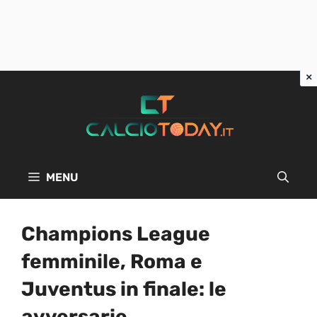
Vai
al
contenuto
MENU
Champions League
femminile, Roma e
Juventus in finale: le
avversarie