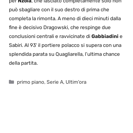
per
Nzola
, che lasciato completamente solo non
può sbagliare con il suo destro di prima che
completa la rimonta. A meno di dieci minuti dalla
fine è decisivo Dragowski, che respinge due
conclusioni centrali e ravvicinate di
Gabbiadini
e
Sabiri. Al 93′ il portiere polacco si supera con una
splendida parata su Quagliarella, l’ultima chance
della partita.
Categorie
primo piano
,
Serie A
,
Ultim'ora