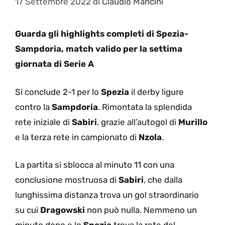
17 Settembre 2022
di
Claudio Mancini
Guarda gli highlights completi di Spezia-
Sampdoria, match valido per la settima
giornata di Serie A
Si conclude 2-1 per lo
Spezia
il derby ligure
contro la
Sampdoria
. Rimontata la splendida
rete iniziale di
Sabiri
, grazie all’autogol di
Murillo
e la terza rete in campionato di
Nzola
.
La partita si sblocca al minuto 11 con una
conclusione mostruosa di
Sabiri
, che dalla
lunghissima distanza trova un gol straordinario
su cui
Dragowski
non può nulla. Nemmeno un