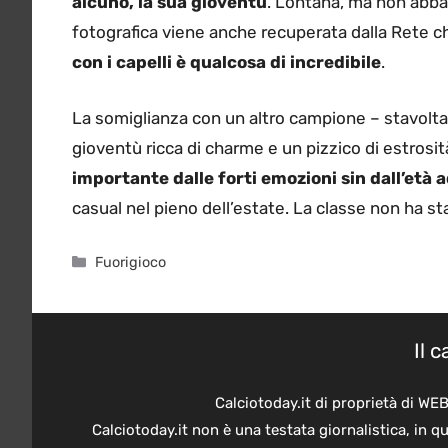
alcuno, la sua gioventù
. Lontana, ma non abba
fotografica viene anche recuperata dalla Rete che
con i capelli è qualcosa di incredibile
.
La somiglianza con un altro campione – stavolta 
gioventù ricca di charme e un pizzico di estrosità
importante dalle forti emozioni sin dall’età 
casual nel pieno dell’estate. La classe non ha sta
Categorie
Fuorigioco
Il 
Calciotoday.it di proprietà di WE
Calciotoday.it non è una testata giornalistica, in 