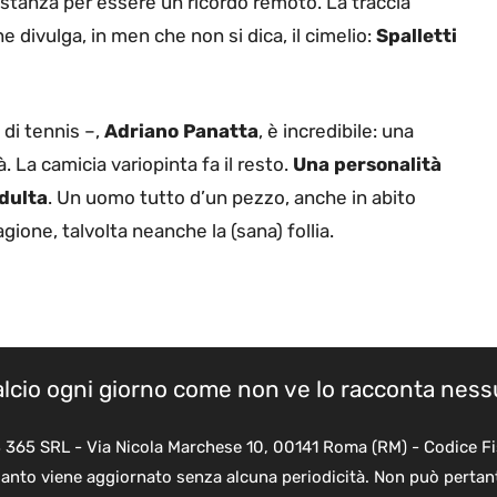
stanza per essere un ricordo remoto. La traccia
 divulga, in men che non si dica, il cimelio:
Spalletti
di tennis –,
Adriano Panatta
, è incredibile: una
. La camicia variopinta fa il resto.
Una personalità
adulta
. Un uomo tutto d’un pezzo, anche in abito
gione, talvolta neanche la (sana) follia.
calcio ogni giorno come non ve lo racconta nes
B 365 SRL - Via Nicola Marchese 10, 00141 Roma (RM) - Codice Fi
quanto viene aggiornato senza alcuna periodicità. Non può pertant