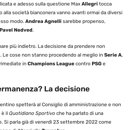
icata e adesso sulla questione Max
Allegri
tocca
o alla società bianconera vanno avanti ormai da diversi
stesso modo.
Andrea Agnelli
sarebbe propenso,
Pavel Nedved
.
rnare più indietro. La decisione da prendere non
turo. Le cose non stanno procedendo al meglio in
Serie A
,
 rimediate in
Champions League
contro
PSG
e
permanenza? La decisione
uventino spetterà al Consiglio di amministrazione e non
 è il
Quotidiano Sportivo
che ha parlato di una
e. Si parla già di venerdì 23 settembre 2022 come