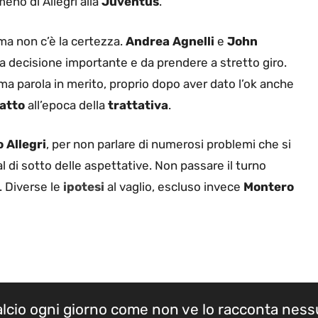
eno di Allegri alla
Juventus
.
 ma non c’è la certezza.
Andrea Agnelli
e
John
na decisione importante e da prendere a stretto giro.
tima parola in merito, proprio dopo aver dato l’ok anche
ratto
all’epoca della
trattativa
.
 Allegri
, per non parlare di numerosi problemi che si
 di sotto delle aspettative. Non passare il turno
. Diverse le
ipotesi
al vaglio, escluso invece
Montero
calcio ogni giorno come non ve lo racconta nes