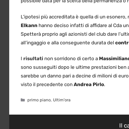
possibile data per la scelta della permanenza o m
L’ipotesi più accreditata è quella di un esonero,
Elkann
hanno deciso infatti di affidare al Cda u
Spetterà proprio agli azionisti del club dare l’ul
all’ingaggio e alla conseguente durata del
cont
I
risultati
non sorridono di certo a
Massimiliano
sono susseguiti dopo le ultime prestazioni ben al
sarebbe un danno pari a decine di milioni di euro
visto il precedente con
Andrea Pirlo
.
Categorie
primo piano
,
Ultim'ora
Il 