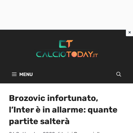
Vai
al
contenuto
MENU
Brozovic infortunato,
l’Inter è in allarme: quante
partite salterà