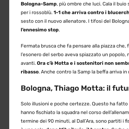
Bologna-Samp
, più ombre che luci. Cala il buio
per i rossoblù.
1-1 che arriva contro i blucerch
sesto con il nuovo allenatore. I tifosi del Bolog
l’ennesimo stop
.
Fermata brusca che fa pensare alla piazza che, fo
l’esonero del serbo aveva spiazzato un popolo, m
avanti.
Ora c’è Motta e i sostenitori non semb
ribasso
. Anche contro la Samp la beffa arriva in 
Bologna, Thiago Motta: il futur
Solo illusioni e poche certezze. Questo ha fatto s
hanno fischiato la squadra nel corso dell’allena
termine dei 90 minuti, al Dall’Ara, sono partiti i