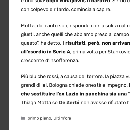
è una sola:
dopo Mihajlovic, il baratro
. Serbo c
con colpevole ritardo, comincia a capire.
Motta, dal canto suo, risponde con la solita calm
giusti, anche quelli che abbiamo preso al campo
questo”, ha detto.
I risultati, però, non arriv
all’esordio in Serie A
, prima volta per Stankovic
crescente d’insofferenza.
Più blu che rossi, a causa del terrore: la piazza vu
grandi di lei. Bologna chiede onestà e impegno.
che sostituire l’ex Lazio in panchina sia una
Thiago Motta se
De Zerbi
non avesse rifiutato l’
Categorie
primo piano
,
Ultim'ora