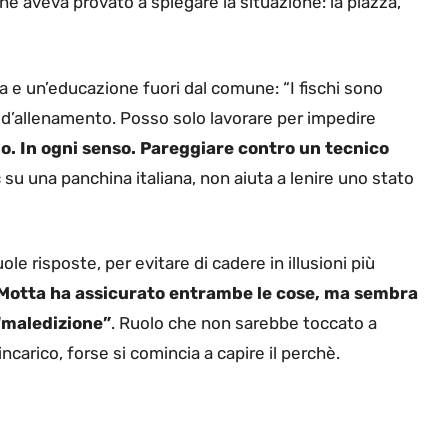
he aveva provato a spiegare la situazione: la piazza,
a e un’educazione fuori dal comune: “I fischi sono
 d’allenamento. Posso solo lavorare per impedire
ano. In ogni senso. Pareggiare contro un tecnico
 su una panchina italiana, non aiuta a lenire uno stato
ole risposte, per evitare di cadere in illusioni più
Motta ha assicurato entrambe le cose, ma sembra
 “maledizione”
. Ruolo che non sarebbe toccato a
incarico, forse si comincia a capire il perchè.